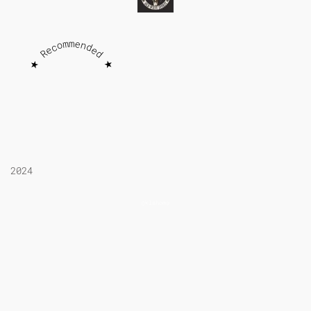
★ Recommended ★
2024
Oklahoma