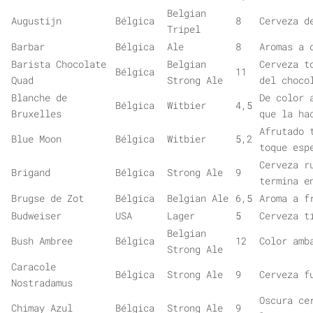
Belgian
Augustijn
Bélgica
8
Cerveza d
Tripel
Barbar
Bélgica
Ale
8
Aromas a 
Barista Chocolate
Belgian
Cerveza t
Bélgica
11
Quad
Strong Ale
del choco
Blanche de
De color 
Bélgica
Witbier
4,5
Bruxelles
que la ha
Afrutado 
Blue Moon
Bélgica
Witbier
5,2
toque esp
Cerveza r
Brigand
Bélgica
Strong Ale
9
termina e
Brugse de Zot
Bélgica
Belgian Ale
6,5
Aroma a f
Budweiser
USA
Lager
5
Cerveza t
Belgian
Bush Ambree
Bélgica
12
Color amb
Strong Ale
Caracole
Bélgica
Strong Ale
9
Cerveza f
Nostradamus
Oscura ce
Chimay Azul
Bélgica
Strong Ale
9