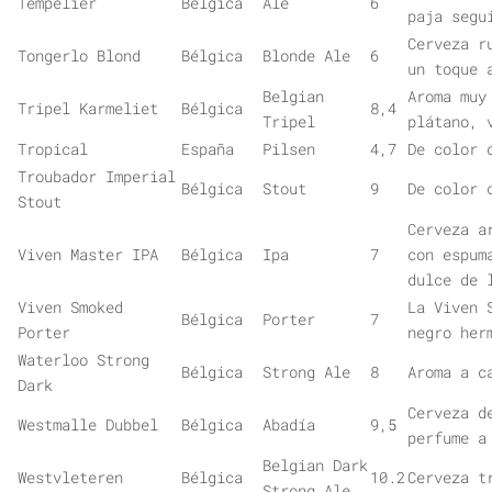
Tempelier
Bélgica
Ale
6
paja segu
Cerveza r
Tongerlo Blond
Bélgica
Blonde Ale
6
un toque 
Belgian
Aroma muy
Tripel Karmeliet
Bélgica
8,4
Tripel
plátano, 
Tropical
España
Pilsen
4,7
De color 
Troubador Imperial
Bélgica
Stout
9
De color 
Stout
Cerveza a
Viven Master IPA
Bélgica
Ipa
7
con espum
dulce de 
Viven Smoked
La Viven 
Bélgica
Porter
7
Porter
negro her
Waterloo Strong
Bélgica
Strong Ale
8
Aroma a c
Dark
Cerveza d
Westmalle Dubbel
Bélgica
Abadía
9,5
perfume a
Belgian Dark
Westvleteren
Bélgica
10.2
Cerveza t
Strong Ale