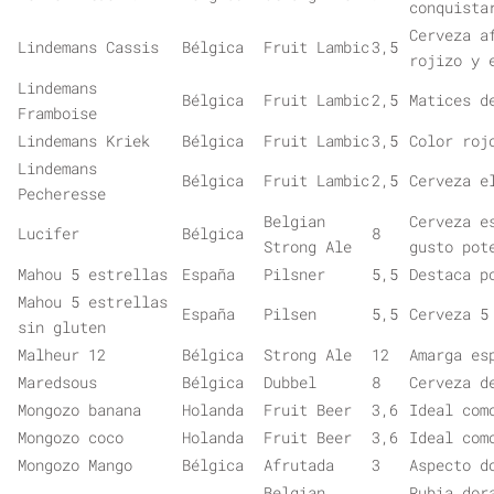
conquista
Cerveza a
Lindemans Cassis
Bélgica
Fruit Lambic
3,5
rojizo y 
Lindemans
Bélgica
Fruit Lambic
2,5
Matices d
Framboise
Lindemans Kriek
Bélgica
Fruit Lambic
3,5
Color roj
Lindemans
Bélgica
Fruit Lambic
2,5
Cerveza e
Pecheresse
Belgian
Cerveza e
Lucifer
Bélgica
8
Strong Ale
gusto pot
Mahou 5 estrellas
España
Pilsner
5,5
Destaca p
Mahou 5 estrellas
España
Pilsen
5,5
Cerveza 5
sin gluten
Malheur 12
Bélgica
Strong Ale
12
Amarga es
Maredsous
Bélgica
Dubbel
8
Cerveza d
Mongozo banana
Holanda
Fruit Beer
3,6
Ideal com
Mongozo coco
Holanda
Fruit Beer
3,6
Ideal com
Mongozo Mango
Bélgica
Afrutada
3
Aspecto d
Belgian
Rubia dor