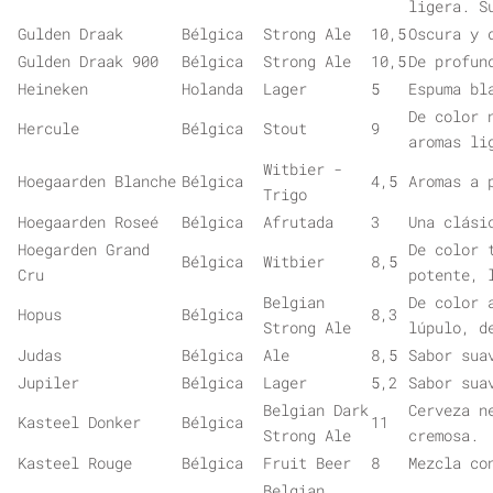
ligera. S
Gulden Draak
Bélgica
Strong Ale
10,5
Oscura y 
Gulden Draak 900
Bélgica
Strong Ale
10,5
De profun
Heineken
Holanda
Lager
5
Espuma bl
De color 
Hercule
Bélgica
Stout
9
aromas li
Witbier -
Hoegaarden Blanche
Bélgica
4,5
Aromas a 
Trigo
Hoegaarden Roseé
Bélgica
Afrutada
3
Una clási
Hoegarden Grand
De color 
Bélgica
Witbier
8,5
Cru
potente, 
Belgian
De color 
Hopus
Bélgica
8,3
Strong Ale
lúpulo, d
Judas
Bélgica
Ale
8,5
Sabor sua
Jupiler
Bélgica
Lager
5,2
Sabor sua
Belgian Dark
Cerveza n
Kasteel Donker
Bélgica
11
Strong Ale
cremosa.
Kasteel Rouge
Bélgica
Fruit Beer
8
Mezcla co
Belgian