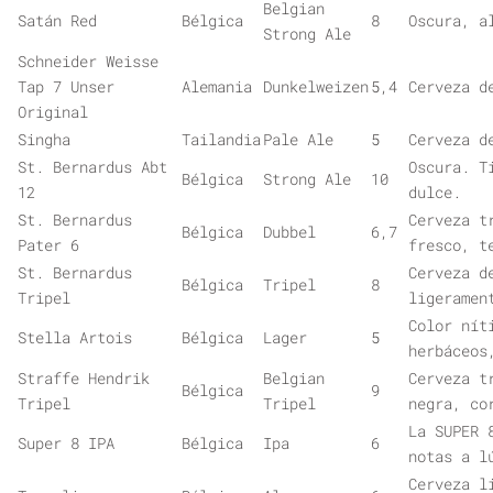
Belgian
Satán Red
Bélgica
8
Oscura, a
Strong Ale
Schneider Weisse
Tap 7 Unser
Alemania
Dunkelweizen
5,4
Cerveza d
Original
Singha
Tailandia
Pale Ale
5
Cerveza d
St. Bernardus Abt
Oscura. T
Bélgica
Strong Ale
10
12
dulce.
St. Bernardus
Cerveza t
Bélgica
Dubbel
6,7
Pater 6
fresco, t
St. Bernardus
Cerveza d
Bélgica
Tripel
8
Tripel
ligeramen
Color nít
Stella Artois
Bélgica
Lager
5
herbáceos
Straffe Hendrik
Belgian
Cerveza t
Bélgica
9
Tripel
Tripel
negra, co
La SUPER 
Super 8 IPA
Bélgica
Ipa
6
notas a l
Cerveza l