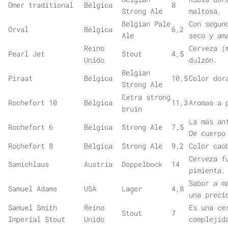
Omer traditional
Bélgica
8
Strong Ale
maltosa.
Belgian Pale
Con segun
Orval
Bélgica
6,2
Ale
seco y am
Reino
Cerveza (
Pearl Jet
Stout
4,5
Unido
dulzón.
Belgian
Piraat
Bélgica
10,5
Color dor
Strong Ale
Extra strong
Rochefort 10
Bélgica
11,3
Aromas a 
bruin
La más an
Rochefort 6
Bélgica
Strong Ale
7,5
De cuerpo
Rochefort 8
Bélgica
Strong Ale
9,2
Color cao
Cerveza f
Samichlaus
Austria
Doppelbock
14
pimienta.
Sabor a m
Samuel Adams
USA
Lager
4,8
una preci
Samuel Smith
Reino
Es una ce
Stout
7
Imperial Stout
Unido
complejid