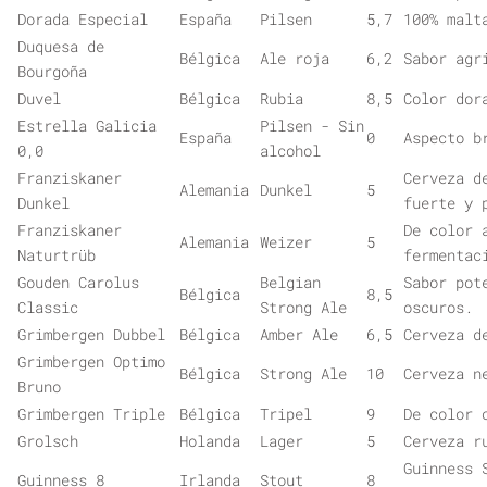
Dorada Especial
España
Pilsen
5,7
100% malt
Duquesa de
Bélgica
Ale roja
6,2
Sabor agr
Bourgoña
Duvel
Bélgica
Rubia
8,5
Color dor
Estrella Galicia
Pilsen - Sin
España
0
Aspecto b
0,0
alcohol
Franziskaner
Cerveza d
Alemania
Dunkel
5
Dunkel
fuerte y 
Franziskaner
De color 
Alemania
Weizer
5
Naturtrüb
fermentac
Gouden Carolus
Belgian
Sabor pot
Bélgica
8,5
Classic
Strong Ale
oscuros.
Grimbergen Dubbel
Bélgica
Amber Ale
6,5
Cerveza d
Grimbergen Optimo
Bélgica
Strong Ale
10
Cerveza n
Bruno
Grimbergen Triple
Bélgica
Tripel
9
De color 
Grolsch
Holanda
Lager
5
Cerveza r
Guinness 
Guinness 8
Irlanda
Stout
8