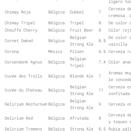
ligero to
Cerveza d
Chimay Roja
Bélgica
Dubbel
7
cremosa. 
Chimay Tripel
Bélgica
Tripel
8
De color 
Chouffe Cherry
Bélgica
Fruit Beer
8
Color roj
Belgian
De color 
Cornet Oaked
Bélgica
8,5
Strong Ale
vainilla.
Corona
México
Pilsen
4,5
Cerveza r
Belgian
Corsendonk Agnus
Bélgica
7,4
Color ana
Tripel
Aromas mu
Cuvée des Trolls
Bélgica
Blonde Ale
7
le conced
Belgian
Cerveza o
Cuvée du Chateau
Bélgica
11
Strong Ale
confitada
Belgian
Delirium Nocturnum
Bélgica
9
Cerveza o
Strong Ale
Cerveza d
Delirium Red
Bélgica
Afrutada
8
y toques 
Delirium Tremens
Bélgica
Strong Ale
8,5
Rubia pál