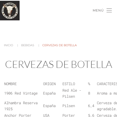
MENÚ
INICIO
BEBIDAS
CERVEZAS DE BOTELLA
CERVEZAS DE BOTELLA
NOMBRE
ORIGEN
ESTILO
%
CARACTERI
Red Ale -
1906 Red Vintage
España
8
Aroma a m
Pilsen
Alhambra Reserva
Cerveza d
España
Pilsen
6,4
1925
agradable
Anchor Porter
USA
Porter
5,6
Cerveza d