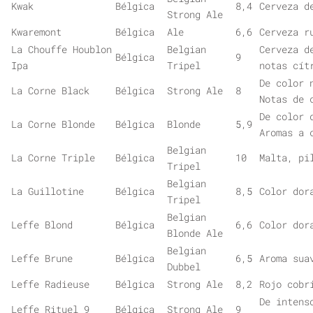
Kwak
Bélgica
8,4
Cerveza d
Strong Ale
Kwaremont
Bélgica
Ale
6,6
Cerveza r
La Chouffe Houblon
Belgian
Cerveza d
Bélgica
9
Ipa
Tripel
notas cít
De color 
La Corne Black
Bélgica
Strong Ale
8
Notas de 
De color 
La Corne Blonde
Bélgica
Blonde
5,9
Aromas a 
Belgian
La Corne Triple
Bélgica
10
Malta, pi
Tripel
Belgian
La Guillotine
Bélgica
8,5
Color dor
Tripel
Belgian
Leffe Blond
Bélgica
6,6
Color dor
Blonde Ale
Belgian
Leffe Brune
Bélgica
6,5
Aroma sua
Dubbel
Leffe Radieuse
Bélgica
Strong Ale
8,2
Rojo cobr
De intens
Leffe Rituel 9
Bélgica
Strong Ale
9